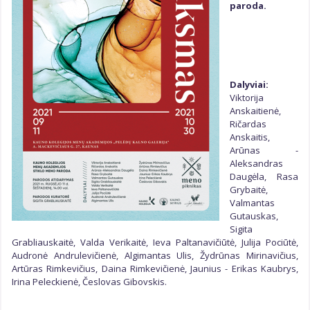
Kūrybinės grupės
paroda.
Kūrybiniai padaliniai
Galerijos
Dalyviai:
Viktorija
Anskaitienė,
Ričardas
Anskaitis,
Arūnas -
Aleksandras
Daugėla, Rasa
Grybaitė,
Valmantas
Gutauskas,
Sigita
Grabliauskaitė, Valda Verikaitė, Ieva Paltanavičiūtė, Julija Pociūtė,
Audronė Andrulevičienė, Algimantas Ulis, Žydrūnas Mirinavičius,
Artūras Rimkevičius, Daina Rimkevičienė, Jaunius - Erikas Kaubrys,
Irina Peleckienė, Česlovas Gibovskis.