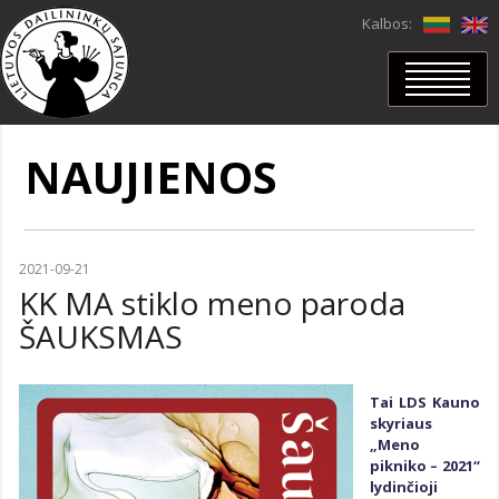
Kalbos:
PRADŽIA
APIE MUS
NAUJIENOS
NARIAI
Nariai
In memoriam
Mano duomenys
PROJEKTAI
2021-09-21
PARODOS
KK MA stiklo meno paroda
Parodos
Virtualios parodos
ŠAUKSMAS
DAILĖRAŠTIS
Dailėraštis
Dailė
Archyvas
Tai LDS Kauno
NAUJIENOS
skyriaus
LDS VIDEOKANALAS
„Meno
KONTAKTAI
pikniko – 2021“
LDS skyriai
lydinčioji