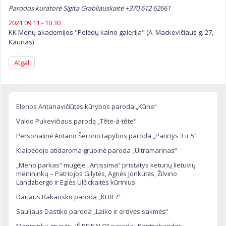
Parodos kuratorė Sigita Grabliauskaitė +370 612 62661
2021 09 11 - 10 30
KK Menų akademijos "Pelėdų kalno galerija" (A. Mackevičiaus g. 27,
Kaunas)
Atgal
Elenos Antanavičiūtės kūrybos paroda „Kūne“
Valdo Pukevičiaus parodą „Tête-à-tête"
Personalinė Antano Šerono tapybos paroda „Patirtys 3 ir 5“
Klaipėdoje atidaroma grupinė paroda „Ultramarinas“
„Meno parkas“ mugėje „Artissima“ pristatys keturių lietuvių
menininkų – Patricijos Gilytės, Agnės Jonkutės, Žilvino
Landzbergo ir Eglės Ulčickaitės kūrinius
Dariaus Rakausko paroda „KUR ?“
Sauliaus Dastiko paroda „Laiko ir erdvės sakmės“