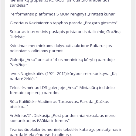
Menininkų grupės „IŠ REIKALO“ paroda „Kontrabandos
sandėliai“
Performanso platformos S MOM renginys „Pratęsti kūnai“
Giedriaus Kazimierėno tapybos paroda „Pragaro giesmės“
Sukurtas internetinis puslapis pristatantis dailininkę Gražiną
Didelytę
Kvietimas menininkams dalyvauti aukcione Baltarusijos
politiniams kaliniams paremti
Galerija „Arka“ pristato 14-os menininkų kūrybą parodoje
Paryžiuje
Ievos Naginskaitės (1921–2012) kūrybos retrospektyva „Ką
padarė žirklės“
Tekstilės mėnuo LDS galerijoje „Arka“. Miniatiūrų ir didelio
formato tapiserijų parodos
Rūta Katiliūtė ir Vladimiras Tarasovas. Paroda „Kažkas
atsitiko…“
ArtVilnius’21. Diskusija „Post-pandeminiai vizualaus meno
komunikacijos iššūkiai ir formos“
Tvarios šiuolaikinės meninės tekstilės katalogo pristatymas ir
paroda Mielagėnuose, Ignalinos r.