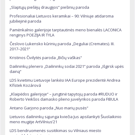
„Slaptųjų piešėjų draugijos“ piešinių paroda
Profesionaliai Lietuvos keramikai – 90: Vilniuje atidaroma
jubiliejinė paroda
Pamėnkalnio galerijoje tarptautinės meno bienalės LACONICA
renginys POEZIJA IR TYLA
Česlovo Lukensko kūrinių paroda „Deguliai (Cremates). III.
2017–2021“
Kristinos Čivilytės paroda „Bičių vaškas“
Dailininkų plenero „Dailininkų sodai 2021“ paroda „Išgirsk upės
dainą“
LDS kvietimu Lietuvoje lankėsi IAA Europe prezidentė Andrea
Křístek Kozárová
„Klaipėdos galerijoje“ – jungtinė tapytojų paroda #RUDUO ir
Roberto Veikšos damasko plieno juvelyrikos paroda FIBULA
Antano Garjono paroda „Nuo marių pusės“
Lietuvos dailininkų sąjunga kviečia Jus apsilankyti Šiuolaikinio
meno mugėje ArtVilnius’21
LDS bendruomenės susitikimas su Vilniaus miesto