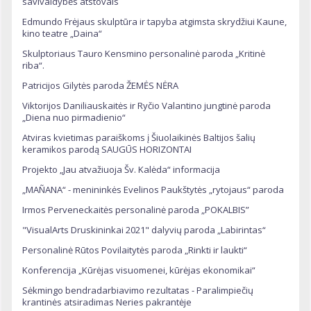
savivaldybės atstovais
Edmundo Frėjaus skulptūra ir tapyba atgimsta skrydžiui Kaune,
kino teatre „Daina“
Skulptoriaus Tauro Kensmino personalinė paroda „Kritinė
riba“.
Patricijos Gilytės paroda ŽEMĖS NĖRA
Viktorijos Daniliauskaitės ir Ryčio Valantino jungtinė paroda
„Diena nuo pirmadienio“
Atviras kvietimas paraiškoms į Šiuolaikinės Baltijos šalių
keramikos parodą SAUGŪS HORIZONTAI
Projekto „Jau atvažiuoja Šv. Kalėda“ informacija
„MAÑANA“ - menininkės Evelinos Paukštytės „rytojaus“ paroda
Irmos Perveneckaitės personalinė paroda „POKALBIS”
"VisualArts Druskininkai 2021" dalyvių paroda „Labirintas“
Personalinė Rūtos Povilaitytės paroda „Rinkti ir laukti“
Konferencija „Kūrėjas visuomenei, kūrėjas ekonomikai“
Sėkmingo bendradarbiavimo rezultatas - Paralimpiečių
krantinės atsiradimas Neries pakrantėje