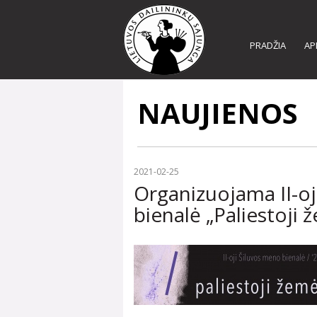
PRADŽIA
AP
NAUJIENOS
2021-02-25
Organizuojama II-oj
bienalė „Paliestoji 