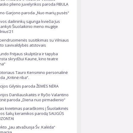
sko plieno juvelyrikos paroda FIBULA
no Garjono paroda „Nuo marių pusės“
uvos dailininkų sąjunga kviečia Jus
lankyti Šiuolaikinio meno mugėje
ilnius’21
bendruomenės susitikimas su Vilniaus
to savivaldybės atstovais
ndo Frėjaus skulptūra ir tapyba
msta skrydžiui Kaune, kino teatre
na“
ptoriaus Tauro Kensmino personalinė
da „Kritinė riba“.
icijos Gilytės paroda ŽEMĖS NĖRA
orijos Daniliauskaitės ir Ryčio Valantino
tinė paroda „Diena nuo pirmadienio“
ras kvietimas paraiškoms į Šiuolaikinės
ijos šalių keramikos parodą SAUGŪS
IZONTAI
ekto „Jau atvažiuoja Šv. Kalėda“
rmacija