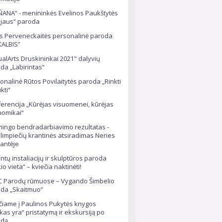
ANA“ - menininkės Evelinos Paukštytės
ojaus“ paroda
s Perveneckaitės personalinė paroda
ALBIS”
ualArts Druskininkai 2021" dalyvių
da „Labirintas“
onalinė Rūtos Povilaitytės paroda „Rinkti
ukti“
erencija „Kūrėjas visuomenei, kūrėjas
omikai“
ingo bendradarbiavimo rezultatas -
limpiečių krantinės atsiradimas Neries
antėje
tintų instaliacijų ir skulptūros paroda
io vieta“ – kviečia naktinėti!
 Parodų rūmuose – Vygando Šimbelio
da „Skaitmuo“
čiame į Paulinos Pukytės knygos
kas yra“ pristatymą ir ekskursiją po
odą