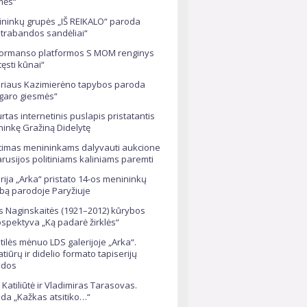
mės“
ninkų grupės „IŠ REIKALO“ paroda
trabandos sandėliai“
ormanso platformos S MOM renginys
tęsti kūnai“
riaus Kazimierėno tapybos paroda
garo giesmės“
rtas internetinis puslapis pristatantis
ininkę Gražiną Didelytę
timas menininkams dalyvauti aukcione
arusijos politiniams kaliniams paremti
rija „Arka“ pristato 14-os menininkų
bą parodoje Paryžiuje
s Naginskaitės (1921–2012) kūrybos
ospektyva „Ką padarė žirklės“
tilės mėnuo LDS galerijoje „Arka“.
atiūrų ir didelio formato tapiserijų
odos
 Katiliūtė ir Vladimiras Tarasovas.
da „Kažkas atsitiko…“