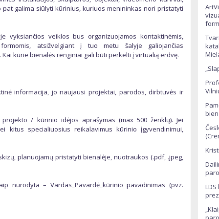
ArtV
p pat galima siūlyti kūrinius, kuriuos menininkas nori pristatyti
vizu
form
yje vyksiančios veiklos bus organizuojamos kontaktinėmis,
Tvar
formomis, atsižvelgiant į tuo metu šalyje galiojančias
kata
Miel
i kurie bienalės renginiai gali būti perkelti į virtualią erdvę.
„Sla
Prof
Viln
nė informacija, jo naujausi projektai, parodos, dirbtuvės ir
Pamė
bien
projekto / kūrinio idėjos aprašymas (max 500 ženklų). Jei
Česl
ei kitus specialiuosius reikalavimus kūrinio įgyvendinimui,
(Cre
Kris
kizų, planuojamų pristatyti bienalėje, nuotraukos (.pdf, .jpeg,
Dail
paro
kaip nurodyta – Vardas_Pavardė_kūrinio pavadinimas (pvz.
LDS 
prez
„Kla
paro