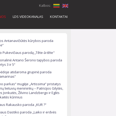
Kalbos:
ENOS
LDS VIDEOKANALAS
KONTAKTAI
os Antanavičiūtės kūrybos paroda
e“
o Pukevičiaus parodą „Tête-à-tête"
onalinė Antano Šerono tapybos paroda
rtys 3 ir 5“
pėdoje atidaroma grupinė paroda
ramarinas“
o parkas“ mugėje „Artissima“ pristatys
rių lietuvių menininkų – Patricijos Gilytės,
s Jonkutės, Žilvino Landzbergo ir Eglės
ckaitės kūrinius
aus Rakausko paroda „KUR ?“
iaus Dastiko paroda „Laiko ir erdvės