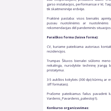
garso instaliacijos, performansai ir kt. Tai
tik skaitmeninėje erdvėje.
Praktinė pastaba: visos bienalės apimt
pusiau nuotolinėmis ar nuotolinėmis 
rekomendacijas dėl pandeminės situacijos. Ka
Paraiškos forma (laisva forma):
CV, kuriame pateikiama autoriaus kontakti
rezidencijos.
Trumpas Šiluvos bienalei siūlomo meno 
reikalinga, nurodykite techninę įrangą b
pristatymui.
3-5 aukštos kokybės (300 dpi) kūrinių ar es
.tiff formatais).
Prašome pateikiamus failus pavadinti 
Vardenis_Pavardenis_paliestoji1).
Konkurso organizavimas: