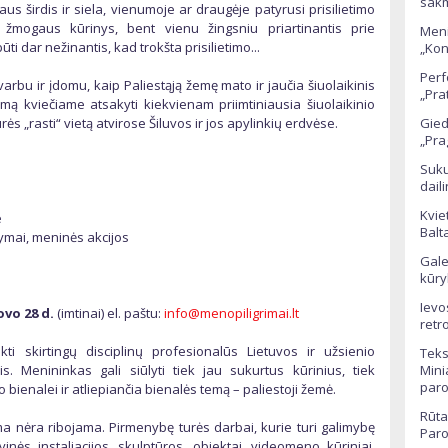
sak
aus širdis ir siela, vienumoje ar draugėje patyrusi prisilietimo
s žmogaus kūrinys, bent vienu žingsniu priartinantis prie
Meni
ūti dar nežinantis, kad trokšta prisilietimo...
„Kon
Perf
arbu ir įdomu, kaip Paliestąją žemę mato ir jaučia šiuolaikinis
„Pra
mą kviečiame atsakyti kiekvienam priimtiniausia šiuolaikinio
s „rasti“ vietą atvirose Šiluvos ir jos apylinkių erdvėse.
Gied
„Pra
Suku
dail
Kvie
e
Balt
atymai, meninės akcijos
Gale
kūry
Ievo
ovo 28 d.
(imtinai) el. paštu:
info@menopiligrimai.lt
retr
kti skirtingų disciplinų profesionalūs Lietuvos ir užsienio
Teks
s. Menininkas gali siūlyti tiek jau sukurtus kūrinius, tiek
Mini
par
 bienalei ir atliepiančia bienalės temą – paliestoji žemė.
Rūta
a nėra ribojama. Pirmenybę turės darbai, kurie turi galimybę
Paro
inės instaliacijos, skulptūros, objektai, videomeno kūriniai,