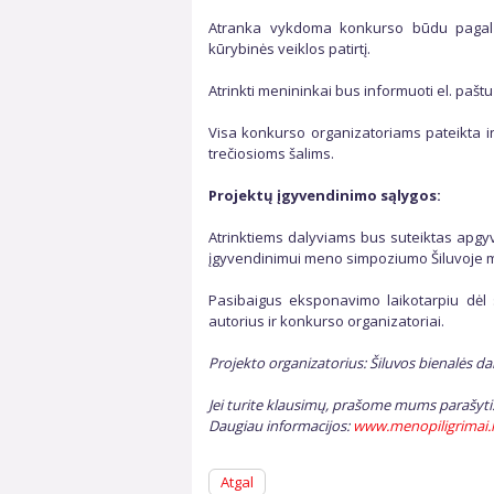
Atranka vykdoma konkurso būdu pagal k
kūrybinės veiklos patirtį.
Atrinkti menininkai bus informuoti el. paštu
Visa konkurso organizatoriams pateikta i
trečiosioms šalims.
Projektų įgyvendinimo sąlygos:
Atrinktiems dalyviams bus suteiktas apgy
įgyvendinimui meno simpoziumo Šiluvoje 
Pasibaigus eksponavimo laikotarpiu dėl 
autorius ir konkurso organizatoriai.
Projekto organizatorius: Šiluvos bienalės d
Jei turite klausimų, prašome mums parašyti
Daugiau informacijos:
www.menopiligrimai.l
Atgal