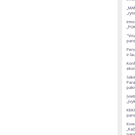
„MAÑ
„ryt
Irmo
„POK
"Vis
paro
Pers
ir la
Konf
ekon
Sėkm
Para
pakr
Įvie
„Įvyk
KKKC
paro
Kvie
„Kaž
par