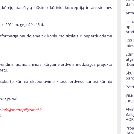
dama
ūrėjų pasiūlytą būsimo kūrinio koncepciją ir ankstesnės
Anta
Liet
 iki 2021 m. gegužės 15 d.
apsi
ArtV
nformacija naudojama tik konkurso tikslais ir neperduodama
LDS 
mies
Edmu
atgi
vendinimas, maitinimas, kūrybinė erdvė ir medžiagos projekto
„Dai
metu.
Skul
paro
sukurto kūrinio eksponavimo kitose erdvėse tariasi kūrinio
Patr
Vikt
arbo grupė
jung
Atvi
:
info@menopiligrimai.lt
Balt
t
HOR
Proj
info