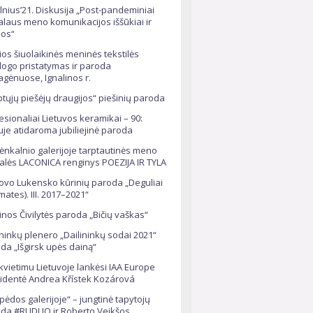
ilnius’21. Diskusija „Post-pandeminiai
alaus meno komunikacijos iššūkiai ir
os“
ios šiuolaikinės meninės tekstilės
logo pristatymas ir paroda
agėnuose, Ignalinos r.
ptųjų piešėjų draugijos“ piešinių paroda
esionaliai Lietuvos keramikai – 90:
iuje atidaroma jubiliejinė paroda
nkalnio galerijoje tarptautinės meno
alės LACONICA renginys POEZIJA IR TYLA
ovo Lukensko kūrinių paroda „Deguliai
mates). III. 2017–2021“
tinos Čivilytės paroda „Bičių vaškas“
ininkų plenero „Dailininkų sodai 2021“
da „Išgirsk upės dainą“
kvietimu Lietuvoje lankėsi IAA Europe
identė Andrea Křístek Kozárová
ipėdos galerijoje“ – jungtinė tapytojų
da #RUDUO ir Roberto Veikšos