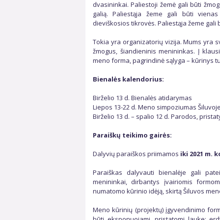
dvasininkai. Paliestoji žemė gali būti žmog
galią. Paliestąja žeme gali būti viena
dieviškosios tikrovės. Paliestąja žeme gali b
Tokia yra organizatorių vizija. Mums yra sv
žmogus, šiandieninis menininkas. Į klausi
meno forma, pagrindinė sąlyga – kūrinys turė
Bienalės kalendorius:
Birželio 13 d. Bienalės atidarymas
Liepos 13-22 d. Meno simpoziumas Šiluvoj
Birželio 13 d. – spalio 12 d. Parodos, prist
Paraiškų teikimo gairės:
Dalyvių paraiškos priimamos
iki 2021 m. k
Paraiškas dalyvauti bienalėje gali patei
menininkai, dirbantys įvairiomis formomi
numatomo kūrinio idėją, skirtą Šiluvos meno
Meno kūrinių (projektų) įgyvendinimo form
būti eksponuojami, pristatomi lauke: erdv