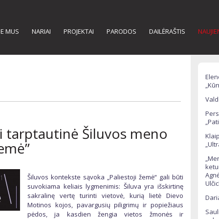
IE MUS
NARIAI
PROJEKTAI
PARODOS
DAILĖRAŠTIS
NAUJI
Elen
„Kūn
Vald
Pers
„Pati
i tarptautinė Šiluvos meno
Klai
žemė”
„Ult
„Men
ketu
Agnė
Šiluvos kontekste sąvoka „Paliestoji žemė“ gali būti
Ulči
suvokiama keliais lygmenimis: Šiluva yra išskirtinę
sakralinę vertę turinti vietovė, kurią lietė Dievo
Dari
Motinos kojos, pavargusių piligrimų ir popiežiaus
Saul
pėdos, ja kasdien žengia vietos žmonės ir