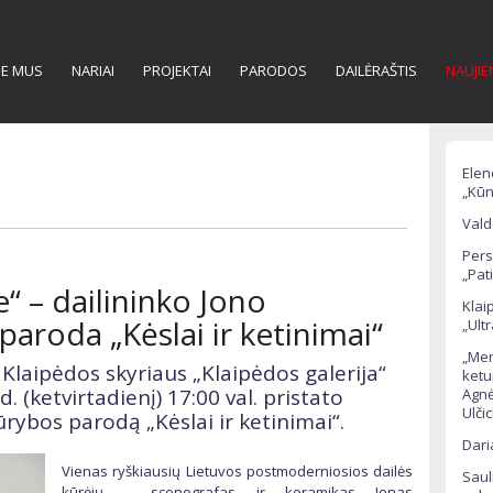
IE MUS
NARIAI
PROJEKTAI
PARODOS
DAILĖRAŠTIS
NAUJI
Elen
„Kūn
Vald
Pers
„Pati
e“ – dailininko Jono
Klai
aroda „Kėslai ir ketinimai“
„Ult
„Men
 Klaipėdos skyriaus „Klaipėdos galerija“
ketu
d. (ketvirtadienį) 17:00 val. pristato
Agnė
Ulči
ūrybos parodą „Kėslai ir ketinimai“.
Dari
Vienas ryškiausių Lietuvos postmoderniosios dailės
Saul
kūrėjų – scenografas ir keramikas Jonas