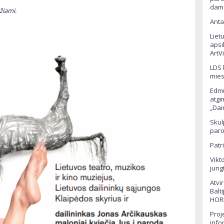
dama
žiami.
Anta
Liet
apsi
ArtV
LDS 
mies
Edmu
atgi
„Dai
Skul
paro
Patr
Vikt
jung
Atvi
Balt
HOR
Proj
info