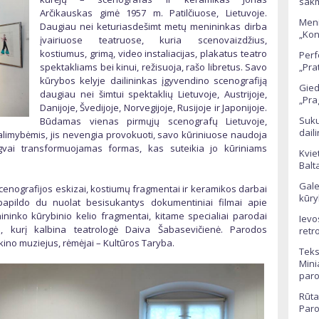
sak
Arčikauskas gimė 1957 m. Patilčiuose, Lietuvoje.
Meni
Daugiau nei keturiasdešimt metų menininkas dirba
„Kon
įvairiuose teatruose, kuria scenovaizdžius,
kostiumus, grimą, video instaliacijas, plakatus teatro
Perf
spektakliams bei kinui, režisuoja, rašo libretus. Savo
„Pra
kūrybos kelyje dailininkas įgyvendino scenografiją
Gied
daugiau nei šimtui spektaklių Lietuvoje, Austrijoje,
„Pra
Danijoje, Švedijoje, Norvegijoje, Rusijoje ir Japonijoje.
Suku
Būdamas vienas pirmųjų scenografų Lietuvoje,
dail
alimybėmis, jis nevengia provokuoti, savo kūriniuose naudoja
lengvai transformuojamas formas, kas suteikia jo kūriniams
Kvie
Balt
Gale
enografijos eskizai, kostiumų fragmentai ir keramikos darbai
kūry
 papildo du nuolat besisukantys dokumentiniai filmai apie
ininko kūrybinio kelio fragmentai, kitame specialiai parodai
Ievo
, kurį kalbina teatrologė Daiva Šabasevičienė. Parodos
retr
 kino muziejus, rėmėjai – Kultūros Taryba.
Teks
Mini
par
Rūta
Paro