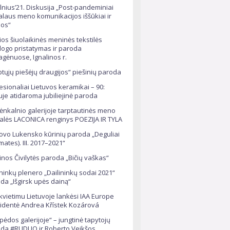
ilnius’21. Diskusija „Post-pandeminiai
alaus meno komunikacijos iššūkiai ir
os“
ios šiuolaikinės meninės tekstilės
logo pristatymas ir paroda
agėnuose, Ignalinos r.
ptųjų piešėjų draugijos“ piešinių paroda
esionaliai Lietuvos keramikai – 90:
iuje atidaroma jubiliejinė paroda
nkalnio galerijoje tarptautinės meno
alės LACONICA renginys POEZIJA IR TYLA
ovo Lukensko kūrinių paroda „Deguliai
mates). III. 2017–2021“
tinos Čivilytės paroda „Bičių vaškas“
ininkų plenero „Dailininkų sodai 2021“
da „Išgirsk upės dainą“
kvietimu Lietuvoje lankėsi IAA Europe
identė Andrea Křístek Kozárová
ipėdos galerijoje“ – jungtinė tapytojų
da #RUDUO ir Roberto Veikšos