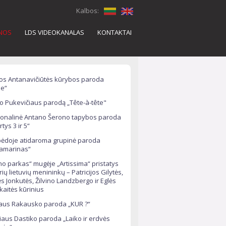
Kalbos:
ENOS
LDS VIDEOKANALAS
KONTAKTAI
os Antanavičiūtės kūrybos paroda
e“
o Pukevičiaus parodą „Tête-à-tête"
onalinė Antano Šerono tapybos paroda
rtys 3 ir 5“
pėdoje atidaroma grupinė paroda
ramarinas“
o parkas“ mugėje „Artissima“ pristatys
rių lietuvių menininkų – Patricijos Gilytės,
s Jonkutės, Žilvino Landzbergo ir Eglės
ckaitės kūrinius
aus Rakausko paroda „KUR ?“
iaus Dastiko paroda „Laiko ir erdvės