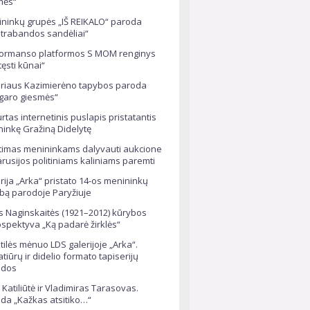
mės“
ninkų grupės „IŠ REIKALO“ paroda
trabandos sandėliai“
ormanso platformos S MOM renginys
tęsti kūnai“
riaus Kazimierėno tapybos paroda
garo giesmės“
rtas internetinis puslapis pristatantis
ininkę Gražiną Didelytę
timas menininkams dalyvauti aukcione
arusijos politiniams kaliniams paremti
rija „Arka“ pristato 14-os menininkų
bą parodoje Paryžiuje
s Naginskaitės (1921–2012) kūrybos
ospektyva „Ką padarė žirklės“
tilės mėnuo LDS galerijoje „Arka“.
atiūrų ir didelio formato tapiserijų
odos
 Katiliūtė ir Vladimiras Tarasovas.
da „Kažkas atsitiko…“