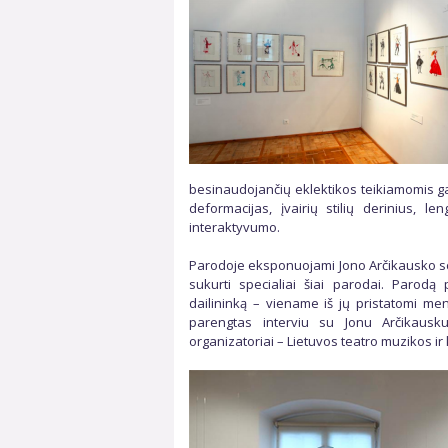
besinaudojančių eklektikos teikiamomis g
deformacijas, įvairių stilių derinius, 
interaktyvumo.
Parodoje eksponuojami Jono Arčikausko sc
sukurti specialiai šiai parodai. Parodą
dailininką – viename iš jų pristatomi men
parengtas interviu su Jonu Arčikausku
organizatoriai – Lietuvos teatro muzikos ir