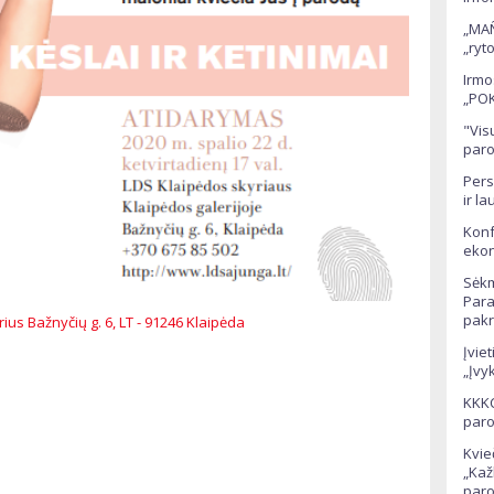
„MAÑ
„ryt
Irmo
„POK
"Vis
paro
Pers
ir la
Konf
ekon
Sėkm
Para
pakr
ius Bažnyčių g. 6, LT - 91246 Klaipėda
Įvie
„Įvyk
KKKC
paro
Kvie
„Kaž
par