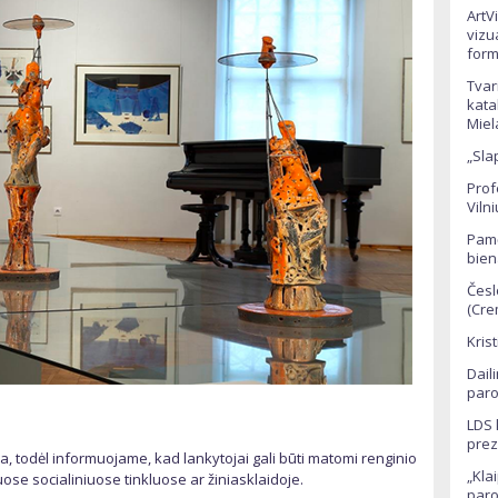
ArtV
vizu
form
Tvar
kata
Miel
„Sla
Prof
Viln
Pamė
bien
Česl
(Cre
Kris
Dail
paro
LDS 
prez
, todėl informuojame, kad lankytojai gali būti matomi renginio
„Kla
se socialiniuose tinkluose ar žiniasklaidoje.
paro