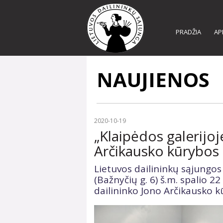
PRADŽIA
AP
NAUJIENOS
2020-10-19
„Klaipėdos galerijoj
Arčikausko kūrybos p
Lietuvos dailininkų sąjungos
(Bažnyčių g. 6) š.m. spalio 22 
dailininko Jono Arčikausko k