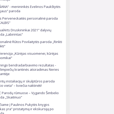
ANA“ - menininkės Evelinos Paukštytės
ojaus“ paroda
s Perveneckaitės personalinė paroda
ALBIS”
ualArts Druskininkai 2021" dalyvių
da „Labirintas“
onalinė Rūtos Povilaitytės paroda „Rinkti
ukti“
erencija „Kūrėjas visuomenei, kūrėjas
omikai“
ingo bendradarbiavimo rezultatas -
limpiečių krantinės atsiradimas Neries
antėje
tintų instaliacijų ir skulptūros paroda
io vieta“ – kviečia naktinėti!
 Parodų rūmuose – Vygando Šimbelio
da „Skaitmuo“
čiame į Paulinos Pukytės knygos
kas yra“ pristatymą ir ekskursiją po
odą