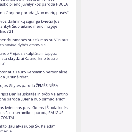
sko plieno juvelyrikos paroda FIBULA
no Garjono paroda „Nuo marių pusės“
uvos dailininkų sąjunga kviečia Jus
lankyti Šiuolaikinio meno mugėje
ilnius’21
bendruomenės susitikimas su Vilniaus
to savivaldybės atstovais
ndo Frėjaus skulptūra ir tapyba
msta skrydžiui Kaune, kino teatre
na“
ptoriaus Tauro Kensmino personalinė
da „Kritinė riba“.
icijos Gilytės paroda ŽEMĖS NĖRA
orijos Daniliauskaitės ir Ryčio Valantino
tinė paroda „Diena nuo pirmadienio“
ras kvietimas paraiškoms į Šiuolaikinės
ijos šalių keramikos parodą SAUGŪS
IZONTAI
ekto „Jau atvažiuoja Šv. Kalėda“
rmacija